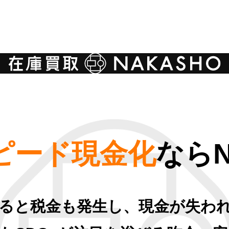
ピード現金化
なら
ると税金も発生し、現金が失わ